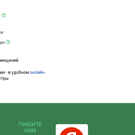
у
ки
ицы
помещений
ии - в удобном
онлайн-
етры.
ПИШИТЕ
НАМ