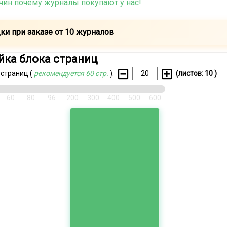
чин почему журналы покупают у нас!
ки при заказе от 10 журналов
йка блока страниц
 страниц (
рекомендуется 60 стр.
):
(листов:
10
)
60
80
96
200
300
400
500
600