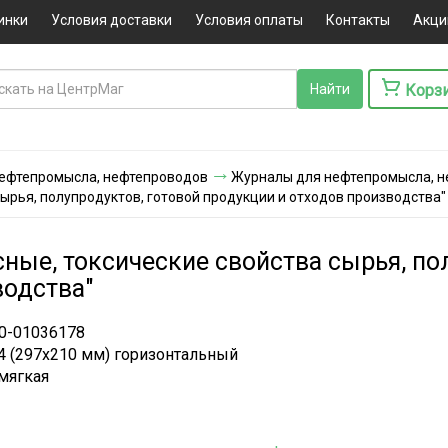
инки
Условия доставки
Условия оплаты
Контакты
Акци
Корз
ефтепромысла, нефтепроводов
Журналы для нефтепромысла, 
ырья, полупродуктов, готовой продукции и отходов производства"
ые, токсические свойства сырья, пол
водства"
0-01036178
4 (297x210 мм) горизонтальный
мягкая