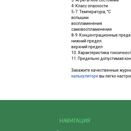
3. Агрегатное состояние
4. Класс опасности
5-7. Температура, °С
вспышки
Обложка:
воспламенения
самовоспламенения
8-9. Концентрационные пред
нижний предел
верхний предел
10. Характеристика токсичнос
Все настро
11. Предельно допустимая ко
Закажите качественные журнал
калькуляторе
вы легко настро
НАВИГАЦИЯ