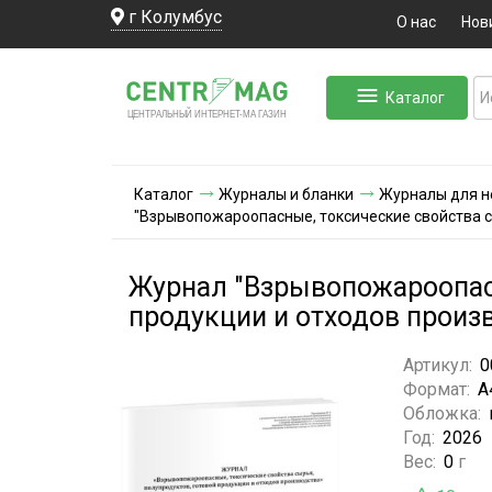
г Колумбус
О нас
Нов
Каталог
ЛЬНЫЙ ИНТЕРНЕТ-МА
ЦЕНТ
Р
А
Г
А
ЗИН
Каталог
Журналы и бланки
Журналы для н
"Взрывопожароопасные, токсические свойства с
Журнал "Взрывопожароопасн
продукции и отходов произ
Артикул:
0
Формат:
А
Обложка:
Год:
2026
Вес:
0
г