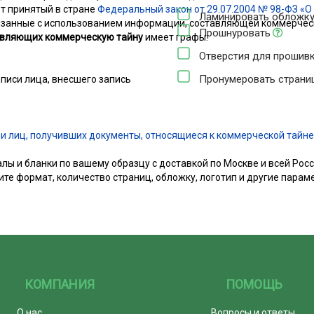
т принятый в стране
Федеральный закон от 29.07.2004 № 98-ФЗ «О
Ламинировать обложк
язанные с использованием информации, составляющей коммерческ
Прошнуровать
авляющих коммерческую тайну
имеет графы:
Отверстия для прошив
Пронумеровать стран
писи лица, внесшего запись
йки
и лиц, получивших документы, относящиеся к коммерческой тайне
ы и бланки по вашему образцу с доставкой по Москве и всей Росс
ите формат, количество страниц, обложку, логотип и другие парам
КОМПАНИЯ
ПОМОЩЬ
О нас
Вопросы и ответы