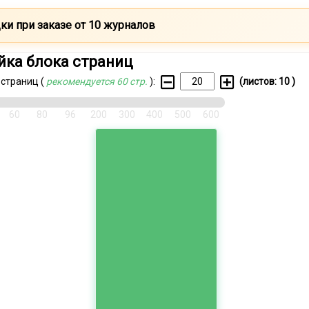
ки при заказе от 10 журналов
йка блока страниц
 страниц (
рекомендуется 60 стр.
):
(листов:
10
)
60
80
96
200
300
400
500
600