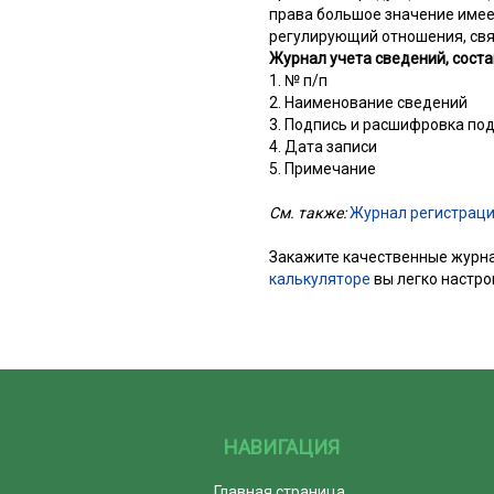
права большое значение имее
регулирующий отношения, св
Обложка:
Журнал учета сведений, сост
1. № п/п
2. Наименование сведений
3. Подпись и расшифровка под
4. Дата записи
5. Примечание
Все настро
См. также:
Журнал регистраци
Закажите качественные журнал
калькуляторе
вы легко настро
НАВИГАЦИЯ
Главная страница