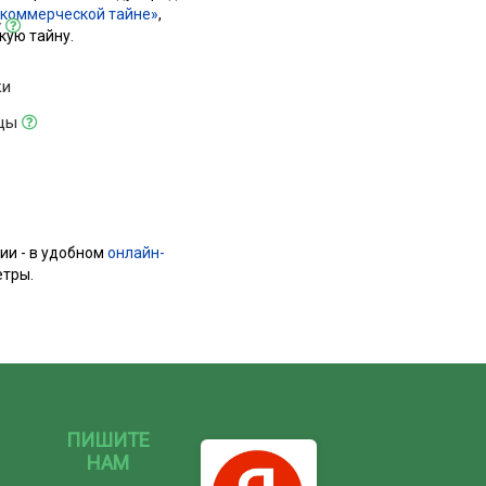
 коммерческой тайне»
,
у
ую тайну.
ки
ицы
ии - в удобном
онлайн-
етры.
ПИШИТЕ
НАМ