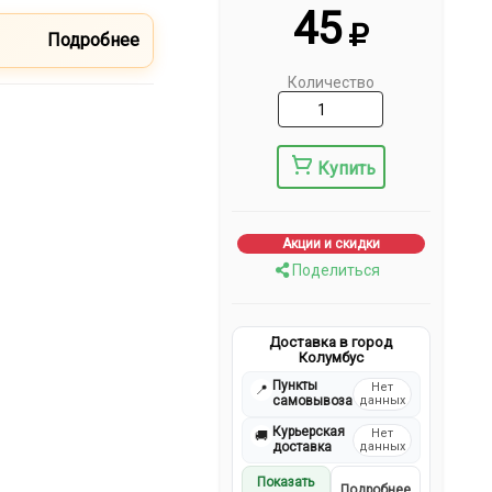
45
Подробнее
Количество
Купить
Акции и скидки
Поделиться
Доставка в город
Колумбус
Пункты
Нет
📍
самовывоза
данных
Курьерская
Нет
🚚
доставка
данных
Показать
Подробнее