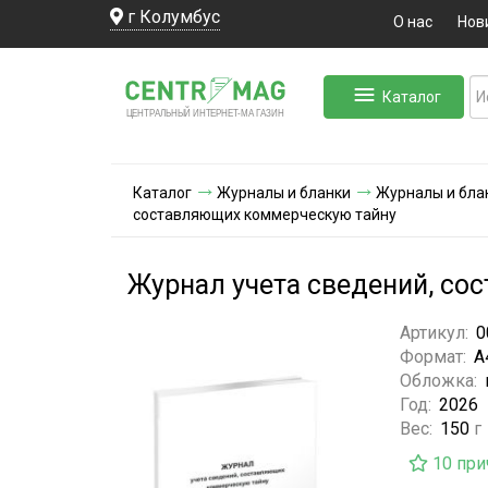
г Колумбус
О нас
Нов
Каталог
ЛЬНЫЙ ИНТЕРНЕТ-МА
ЦЕНТ
Р
А
Г
А
ЗИН
Каталог
Журналы и бланки
Журналы и бла
составляющих коммерческую тайну
Журнал учета сведений, с
Артикул:
0
Формат:
А
Обложка:
Год:
2026
Вес:
150
г
10 при