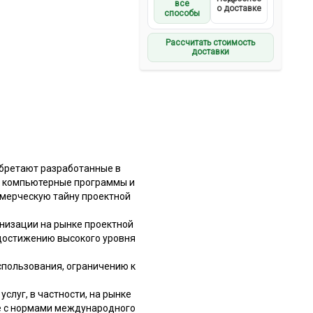
все
о доставке
способы
Рассчитать стоимость
доставки
обретают разработанные в
т, компьютерные программы и
ммерческую тайну проектной
низации на рынке проектной
достижению высокого уровня
спользования, ограничению к
слуг, в частности, на рынке
ие с нормами международного