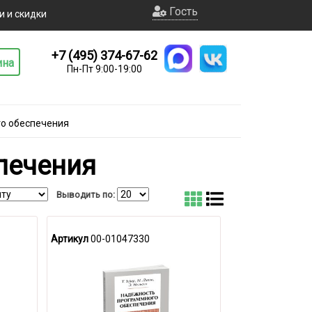
Гость
и и скидки
+7 (495) 374-67-62
ина
Пн-Пт 9:00-19:00
о обеспечения
печения
Выводить по:
Артикул
00-01047330