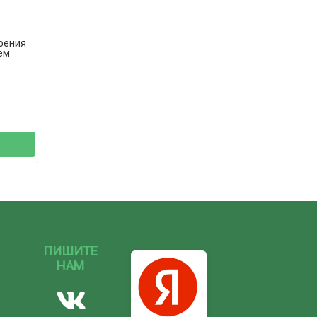
оения
ем
ПИШИТЕ
НАМ