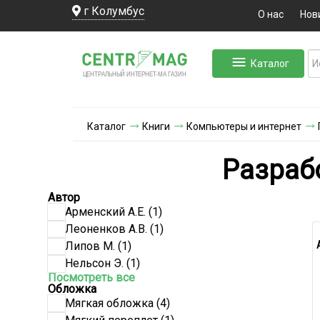
г Колумбус
О нас
Нов
Каталог
ЛЬНЫЙ ИНТЕРНЕТ-МА
ЦЕНТ
Р
А
Г
А
ЗИН
Каталог
Книги
Компьютеры и интернет
Разраб
Автор
Арменский А.Е.
(1)
Леоненков А.В.
(1)
Липов М.
(1)
Нельсон Э.
(1)
Посмотреть все
Обложка
Мягкая обложка
(4)