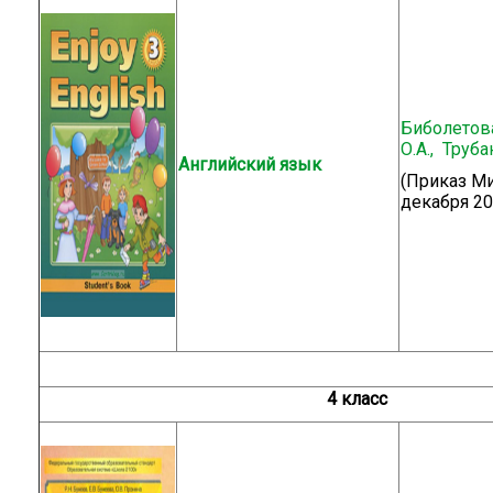
Биболетова
О.А., Труба
Английский язык
(Приказ М
декабря 20
4 класс