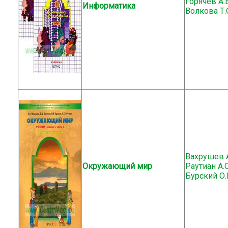
Горячев А.В
Информатика
Волкова Т.
Вахрушев А.
Окружающий мир
Раутиан А.С
Бурский О.В