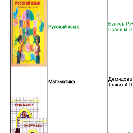
Бунеев Р.Н.
Русский язык
Пронина О.
Демидова Т.
Математика
Тонких А.П.