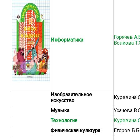
Горячев А.В
Информатика
Волкова Т.
Изобразительное
Куревина О
искусство
Музыка
Усачева В.
Технология
Куревина О
Физическая культура
Егоров Б.Б