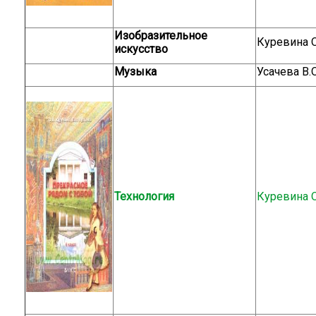
Изобразительное
Куревина О
искусство
Музыка
Усачева В.О
Технология
Куревина О.