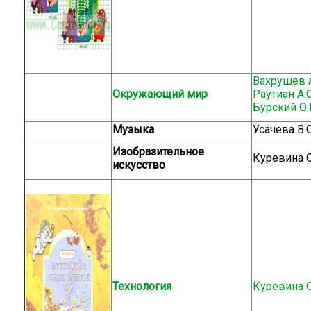
Вахрушев А.
Окружающий мир
Раутиан А.С
Бурский О.В
Музыка
Усачева В.О
Изобразительное
Куревина О
искусство
Технология
Куревина О.