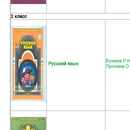
2 класс
Бунеев Р.Н.
Русский язык
Пронина О.