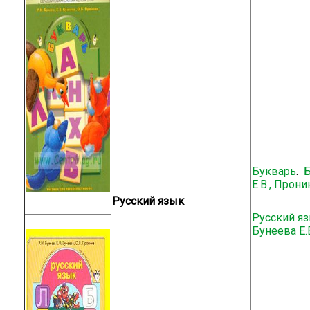
Букварь
.
Б
Е.В., Прони
Русский язык
Русский я
Бунеева Е.В