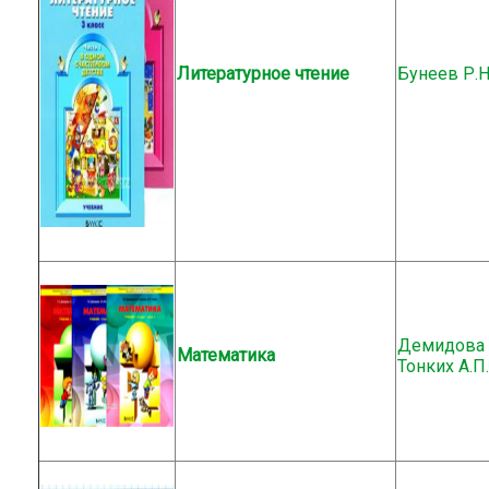
Литературное чтение
Бунеев Р.Н
Демидова Т.
Математика
Тонких А.П.