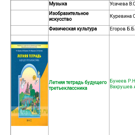
Музыка
Усачева В.
Изобразительное
Куревина О
искусство
Физическая культура
Егоров Б.Б
Бунеев Р.Н.
Летняя тетрадь будущего
Вахрушев А
третьеклассника