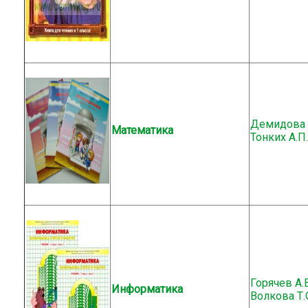
Демидова Т.
Математика
Тонких А.П.
Горячев А.В
Информатика
Волкова Т.