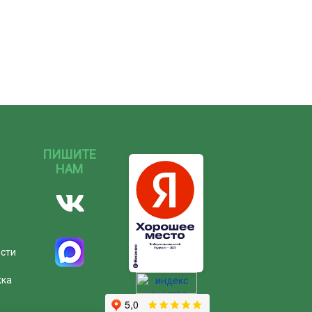
ПИШИТЕ
НАМ
ости
жка