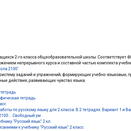
ащихся 2-го класса общеобразовательной школы. Соответствует 
лжением непрерывного курса и составной частью комплекта учеб
ола 2100
`
 систему заданий и упражнений, формирующих учебно-языковые, 
бные действия; развивающих чувство языка.
 тетрадь
афическая тетрадь
асс
оты по русскому языку для 2 класса: В 2 тетрадях: Вариант 1 и Вар
 2100…: Свободный ум
нику "Русский язык" 2 кл.
аниями к учебнику "Русский язык" 2 класс