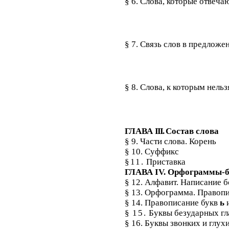
§ 6. Слова, которые отвеч
§ 7. Связь слов в предложе
§ 8. Слова, к которым нельз
ГЛАВА
III
.
Состав слова
§ 9. Части слова. Корень
§ 10. Суффикс
§11.
Приставка
ГЛАВА IV. Орфограммы-
§ 12. Алфавит. Написание 
§ 13. Орфограмма. Правоп
§ 14. Правописание букв
ь
§
15.
Буквы безударных гл
§ 16. Буквы звонких и глух