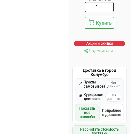
Купить
Акции и скидки
Поделиться
Доставка в город
Колумбус
Пункты
Нет
📍
самовывоза
данных
Курьерская
Нет
🚚
доставка
данных
Показать
Подробнее
все
о доставке
способы
Рассчитать стоимость
доставки