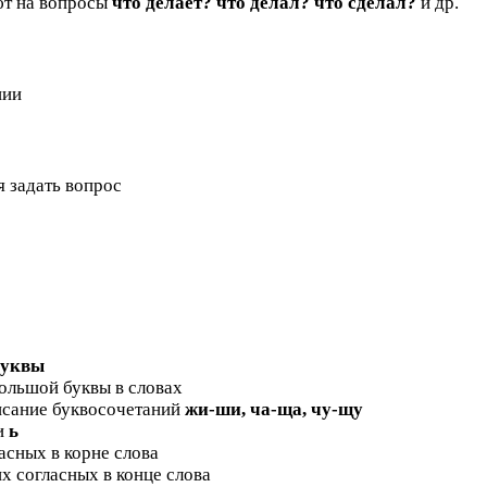
ают на вопросы
что делает? что делал? что сделал?
и др.
нии
я задать вопрос
буквы
большой буквы в словах
исание буквосочетаний
жи-ши, ча-ща, чу-щу
и
ь
асных в корне слова
их согласных в конце слова