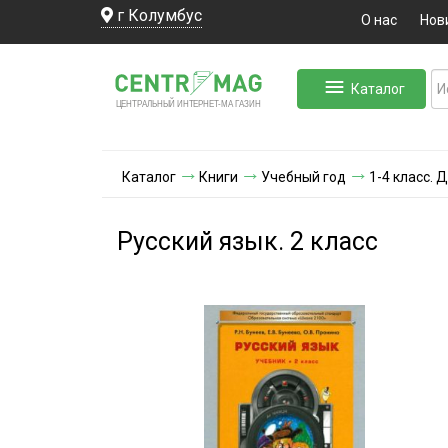
г Колумбус
О нас
Нов
Каталог
ЛЬНЫЙ ИНТЕРНЕТ-МА
ЦЕНТ
Р
А
Г
А
ЗИН
Каталог
Книги
Учебный год
1-4 класс.
Русский язык. 2 класс