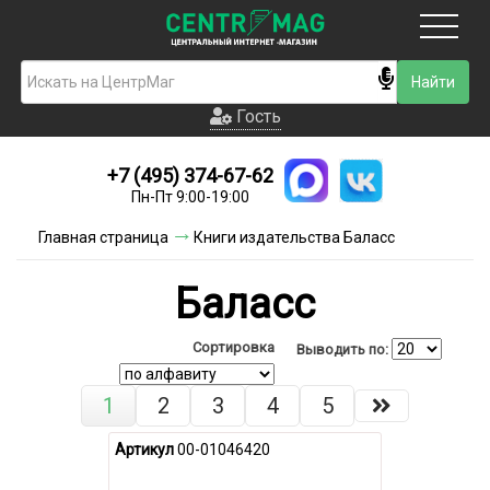
Москва
Гость
Гость
+7 (495) 374-67-62
Новинки
Пн-Пт 9:00-19:00
Условия доставки
Главная страница
Книги издательства Баласс
Условия оплаты
Баласс
Контакты
Сортировка
Выводить по:
Акции и скидки
1
2
3
4
5
Артикул
00-01046420