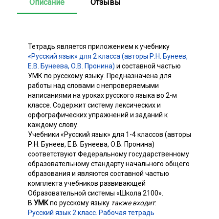
Описание
Отзывы
Тетрадь является приложением к учебнику
«Русский язык» для 2 класса (авторы Р.Н. Бунеев,
Е.В. Бунеева, О.В. Пронина)
и составной частью
УМК по русскому языку. Предназначена для
работы над словами с непроверяемыми
написаниями на уроках русского языка во 2-м
классе. Содержит систему лексических и
орфографических упражнений и заданий к
каждому слову.
Учебники «Русский язык» для 1-4 классов (авторы
Р.Н. Бунеев, Е.В. Бунеева, О.В. Пронина)
соответствуют Федеральному государственному
образовательному стандарту начального общего
образования и являются составной частью
комплекта учебников развивающей
Образовательной системы «Школа 2100».
В
УМК
по русскому языку
также входит
:
Русский язык 2 класс. Рабочая тетрадь