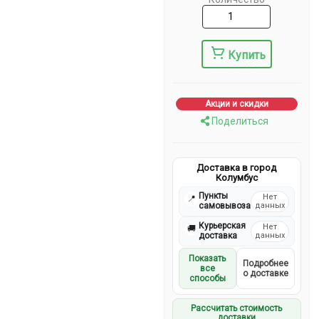
Купить
Акции и скидки
Поделиться
Доставка в город
Колумбус
Пункты
Нет
📍
самовывоза
данных
Курьерская
Нет
🚚
доставка
данных
Показать
Подробнее
все
о доставке
способы
Рассчитать стоимость
доставки