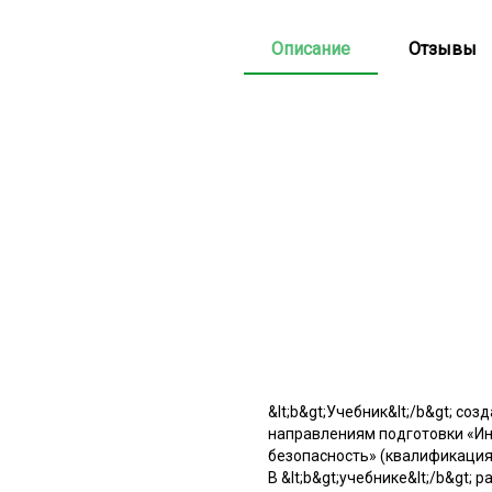
Описание
Отзывы
&lt;b&gt;Учебник&lt;/b&gt; с
направлениям подготовки «И
безопасность» (квалификация
В &lt;b&gt;учебнике&lt;/b&gt