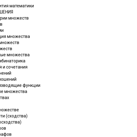
ития математики
ОШЕНИЯ
ории множеств
тв
ми
кция множества
 множеств
ожеств
чные множества
омбинаторика
я и сочетания
ючений
тношений
оизводящие функции
ные множества
ствах
множестве
ти (сходства)
осходства)
фов
графов