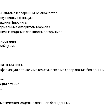
речислимые и разрешимые множества
рекурсивные функции
машины Тьюринга
 нормальные алгоритмы Маркова
ешимые задачи и сложность алгоритмов
одирования
сообщений
 ИНФОРМАТИКА
 Информация о точке и математическое моделирование баз данных
чке
ации о точке
ке
ематическая модель локальной базы данных