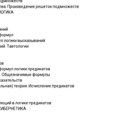
подмножеств
тва. Произведение решеток подмножеств
 ЛОГИКА
аний
 формул
ул логики высказываний
ний. Тавтологии
ов
 формул логики предикатов
ов. Общезначимые формулы
казательств
льная) теория. Исчисление предикатов
люций в логике предикатов
 КИБЕРНЕТИКА