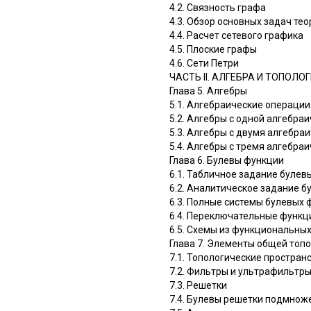
4.2. Связность графа
4.3. Обзор основных задач те
4.4. Расчет сетевого графика
4.5. Плоские графы
4.6. Сети Петри
ЧАСТЬ II. АЛГЕБРА И ТОПОЛО
Глава 5. Алгебры
5.1. Алгебраические операции
5.2. Алгебры с одной алгебра
5.3. Алгебры с двумя алгебра
5.4. Алгебры с тремя алгебра
Глава 6. Булевы функции
6.1. Табличное задание булев
6.2. Аналитическое задание 
6.3. Полные системы булевых 
6.4. Переключательные функц
6.5. Схемы из функциональны
Глава 7. Элементы общей топ
7.1. Топологические простран
7.2. Фильтры и ультрафильтр
7.3. Решетки
7.4. Булевы решетки подмнож