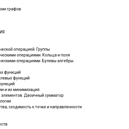
ории графов
ГИЯ
ической операцией. Группы
ическими операциями. Кольца и поля
ическими операциями. Булевы алгебры
ых функций
булевых функций
функций
ии и их минимизация
х элементов. Двоичный сумматор
ологии
ства, сходимость к точке и направленности
ы
еств