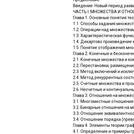
Введение. Новый период разв
ЧАСТЬ I. МНОЖЕСТВА И ОТН
Глава 1. Основные понятия те
1.1. Способы задания множес
1.2. Операции над множества
1.3. Характеристическая фун
1.4. Декартово произведение
1.5. Понятие отображения мн
Глава 2. Конечные и бесконе
2.1. Конечные множества и к
2.2. Перестановки, размещени
2.3. Метод включений и искл
2.4. Метод рекуррентных соо
2.5. Счетные множества и пр
2.6. Несчетные и континуаль
Глава 3. Отношения на множе
3.1. Многоместные отношения
3.2. Бинарные отношения на 
3.3. Отношение эквивалентнос
3.4. Отношение порядка (прев
Глава 4. Элементы теории гра
4.1. Определение и примеры 