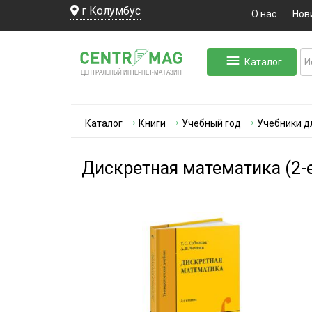
г Колумбус
О нас
Нов
Каталог
ЛЬНЫЙ ИНТЕРНЕТ-МА
ЦЕНТ
Р
А
Г
А
ЗИН
Каталог
Книги
Учебный год
Учебники д
Дискретная математика (2-е