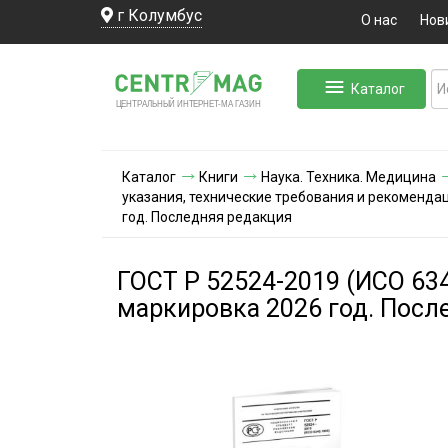
г Колумбус
О нас
Нов
Каталог
ЛЬНЫЙ ИНТЕРНЕТ-МА
ЦЕНТ
Р
А
Г
А
ЗИН
Каталог
Книги
Наука. Техника. Медицина
указания, технические требования и рекоменда
год. Последняя редакция
ГОСТ Р 52524-2019 (ИСО 63
маркировка 2026 год. Посл