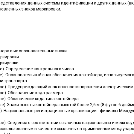
едставления данных системы идентификации и других данных (в
новленных знаков маркировки.
йнера и их опознавательные знаки
аркировки
аркировки
е). Определение контрольного числа
е). Опознавательный знак обозначения контейнера, используемог
и транспорта
ное). Предупреждающий знак опасности поражения электрическим
ое). Обозначение кода размера
ое). Обозначение кода типа контейнера
ое). Знаки высоты контейнера высотой более 2,6 м (8 футов 6 дюйм
е). Национальные регистрационные организации - филиалы Между
ое). Сведения о соответствии ссылочных национальных и межгосу
использованным в качестве ссылочных в примененном междунаро