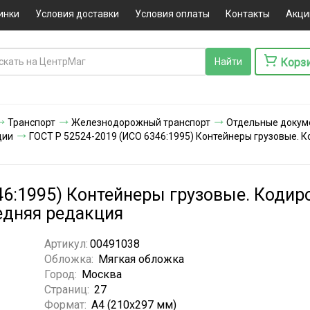
инки
Условия доставки
Условия оплаты
Контакты
Акци
Корз
Транспорт
Железнодорожный транспорт
Отдельные докум
ции
ГОСТ Р 52524-2019 (ИСО 6346:1995) Контейнеры грузовые. 
46:1995) Контейнеры грузовые. Кодир
едняя редакция
Артикул:
00491038
Обложка:
Мягкая обложка
Город:
Москва
Страниц:
27
Формат:
А4 (210х297 мм)