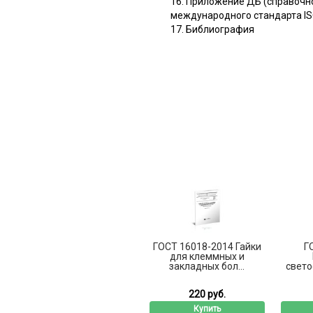
16. Приложение ДБ (справочно
международного стандарта IS
17. Библиография
ГОСТ 16018-2014 Гайки
Г
для клеммных и
закладных бол...
свето
220 руб.
Купить