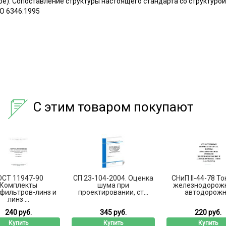
е). Сопоставление структуры настоящего стандарта со структуро
O 6346:1995
С этим товаром покупают
ОСТ 11947-90
СП 23-104-2004. Оценка
СНиП II-44-78 Т
Комплекты
шума при
железнодорож
фильтров-линз и
проектировании, ст...
автодорожн.
линз ...
240 руб.
345 руб.
220 руб.
Купить
Купить
Купить