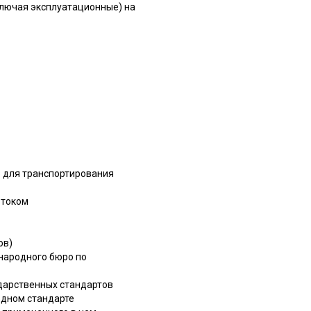
ключая эксплуатационные) на
о для транспортирования
 током
ов)
народного бюро по
дарственных стандартов
дном стандарте