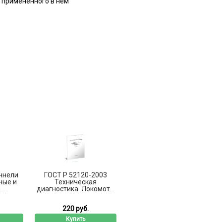
й примененного в нем
оннели
ГОСТ Р 52120-2003
ные и
Техническая
..
диагностика. Локомот...
220 руб.
Купить