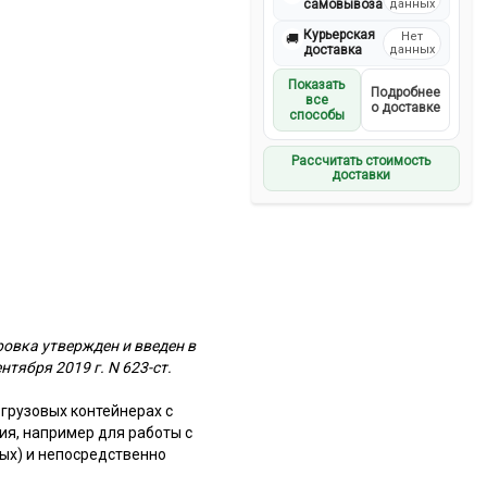
самовывоза
данных
Курьерская
Нет
🚚
доставка
данных
Показать
Подробнее
все
о доставке
способы
Рассчитать стоимость
доставки
овка утвержден и введен в
тября 2019 г. N 623-ст.
грузовых контейнерах с
я, например для работы с
ных) и непосредственно