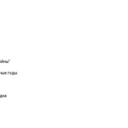
ойны"
нные годы
ядка