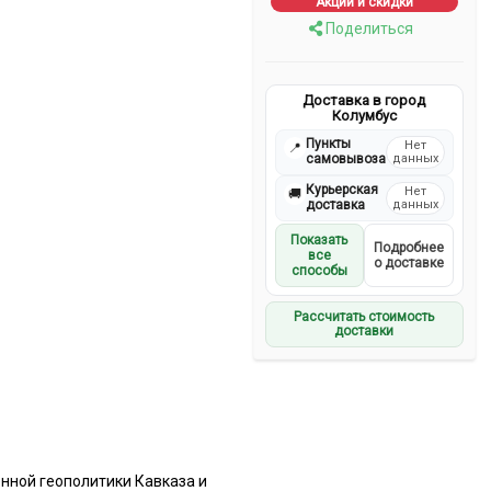
Акции и скидки
Поделиться
Доставка в город
Колумбус
Пункты
Нет
📍
самовывоза
данных
Курьерская
Нет
🚚
доставка
данных
Показать
Подробнее
все
о доставке
способы
Рассчитать стоимость
доставки
нной геополитики Кавказа и