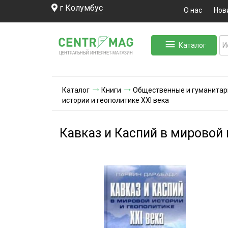
г Колумбус
О нас
Нов
Каталог
ЛЬНЫЙ ИНТЕРНЕТ-МА
ЦЕНТ
Р
А
Г
А
ЗИН
Каталог
Книги
Общественные и гуманитар
истории и геополитике ХХI века
Кавказ и Каспий в мировой 