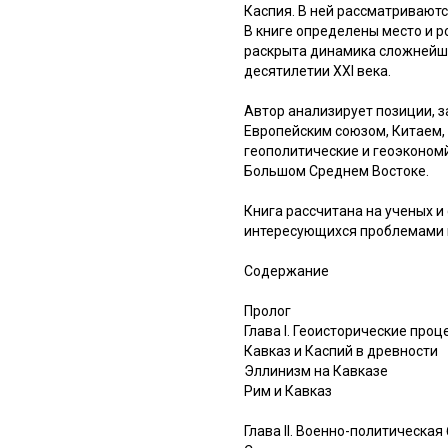
Каспия. В ней рассматривают
В книге определены место и 
раскрыта динамика сложнейши
десятилетии XXI века.
Автор анализирует позиции, 
Европейским союзом, Китаем, 
геополитические и геоэкономй
Большом Среднем Востоке.
Книга рассчитана на ученых и
интересующихся проблемами и
Содержание
Пролог
Глава I. Геоисторические проц
Кавказ и Каспий в древности
Эллинизм на Кавказе
Рим и Кавказ
Глава II. Военно-политическа