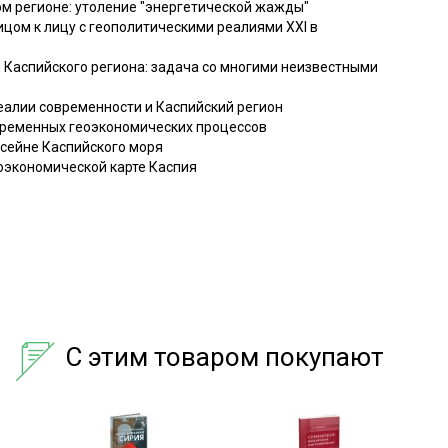
ом регионе: утоление "энергетической жажды"
лицом к лицу с геополитическими реалиями XXI в
 Каспийского региона: задача со многими неизвестными
 реалии современности и Каспийский регион
овременных геоэкономических процессов
ссейне Каспийского моря
оэкономической карте Каспия
С этим товаром покупают