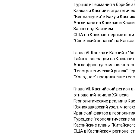
Турция и Германия в борьбе з
Кавказ и Каспий в стратегиче
"Бег взапуски" к Баку и Каспи
Англичане на Кавказе и Каспи
Залпы над Каспием
США на Кавказе: первые шаги
"Советский реванш" на Кавказ
Глава VI. Кавказ и Каспий в "
Тайные операции на Кавказе
Англо-французские военно-ст
"Геостратегический рывок" Ге
"Холодное" продолжение геос
Глава VII. Каспийский регион
отношений начала XXI века
Геополитические реалии в Ка
Южнокавказский узел: многох
Иранский фактор в геополити
Турецкие "геополитические ма
Каспийские планы "Китайског
США в Каспийском регионе: с