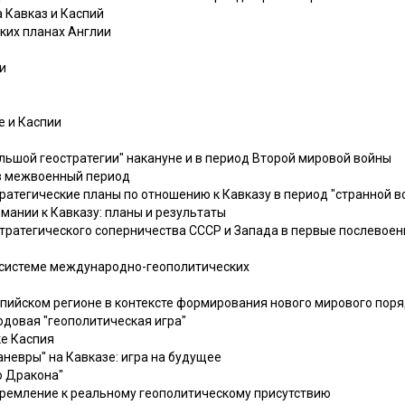
а Кавказ и Каспий
ских планах Англии
ю
и
е и Каспии
большой геостратегии" накануне и в период Второй мировой войны
 в межвоенный период
ратегические планы по отношению к Кавказу в период "странной в
рмании к Кавказу: планы и результаты
тратегического соперничества СССР и Запада в первые послевое
 в системе международно-геополитических
спийском регионе в контексте формирования нового мирового пор
одовая "геополитическая игра"
ке Каспия
невры" на Кавказе: игра на будущее
о Дракона"
тремление к реальному геополитическому присутствию