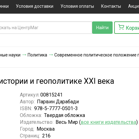
инки
Условия доставки
Условия оплаты
Контакты
Акци
Корз
ные науки
Политика
Современное политическое положение 
истории и геополитике ХХI века
Артикул:
00815241
Автор:
Парвин Дарабади
ISBN:
978-5-7777-0501-3
Обложка:
Твердая обложка
Издательство:
Весь Мир (
все книги издательства
)
Город:
Москва
Страниц:
216