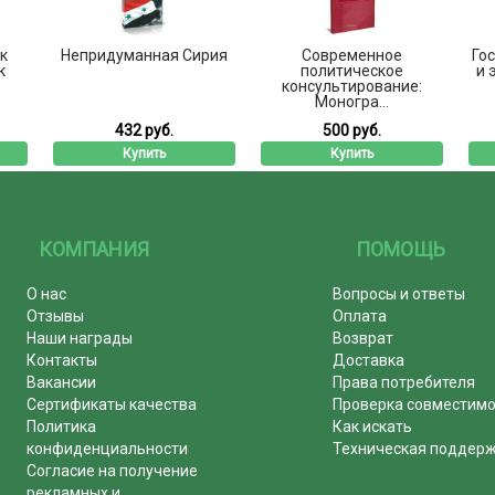
к
Непридуманная Сирия
Современное
Го
к
политическое
и 
консультирование:
Моногра...
432 руб.
500 руб.
Купить
Купить
КОМПАНИЯ
ПОМОЩЬ
О нас
Вопросы и ответы
Отзывы
Оплата
Наши награды
Возврат
Контакты
Доставка
Вакансии
Права потребителя
Сертификаты качества
Проверка совместим
Политика
Как искать
конфиденциальности
Техническая поддер
Согласие на получение
рекламных и