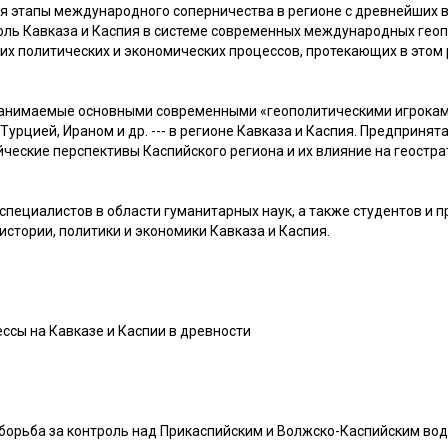
ся этапы международного соперничества в регионе с древнейших в
роль Кавказа и Каспия в системе современных международных гео
х политических и экономических процессов, протекающих в этом 
занимаемые основными современными «геополитическими игроками
Турцией, Ираном и др. --- в регионе Кавказа и Каспия. Предприня
ческие перспективы Каспийского региона и их влияние на геостр
 специалистов в области гуманитарных наук, а также студентов и 
стории, политики и экономики Кавказа и Каспия.
ессы на Кавказе и Каспии в древности
я борьба за контроль над Прикаспийским и Волжско-Каспийским во