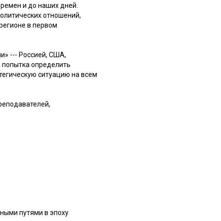
ремен и до наших дней.
политических отношений,
регионе в первом
» --- Россией, США,
та попытка определить
атегическую ситуацию на всем
преподавателей,
дными путями в эпоху