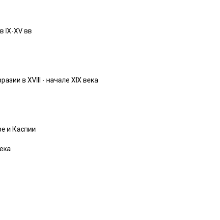
в IX-XV вв
зии в XVIII - начале XIX века
е и Каспии
века