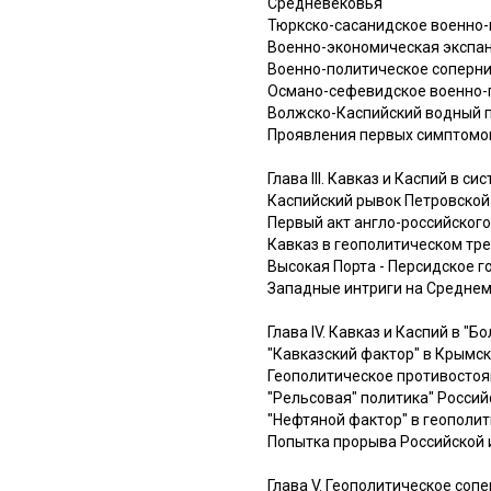
Средневековья
Тюркско-сасанидское военно-
Военно-экономическая экспан
Военно-политическое сопернич
Османо-сефевидское военно-п
Волжско-Каспийский водный пу
Проявления первых симптомов
Глава III. Кавказ и Каспий в 
Каспийский рывок Петровской
Первый акт англо-российског
Кавказ в геополитическом тре
Высокая Порта - Персидское г
Западные интриги на Среднем
Глава IV. Кавказ и Каспий в "
"Кавказский фактор" в Крымс
Геополитическое противостоян
"Рельсовая" политика" Россий
"Нефтяной фактор" в геополит
Попытка прорыва Российской 
Глава V. Геополитическое соп