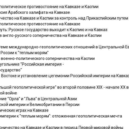
политическое противостояние на Кавказе и Каспии
сия Арабского халифата на Кавказе
ество на Кавказе и Каспии за контроль над Прикаспийским путем 
олитическое противостояние на Кавказе
ть: Русское государство выходит к Каспию и на Кавказ
 англо-русского соперничества на Кавказе и Каспии
системе международно-геополитических отношений в Центральной Евра
 России к "теплым морям"
о военно-политического соперничества на Каспии
угольнике "Российская империя -
осударство"
 Востоке и установление цегемонии Российской империи на Кавказ
Большой геополитической игре" во второй половине XIX - начале XX 
кой войне
ие "Орла" и "Льва" в Центральной Азии
ской империи и Великобритании в Персии
ических играх на Кавказе
империи к "теплым морям": отложенная геополитическая мечта
ерничество на Кавказе и Каспии в период Первой мировой войны