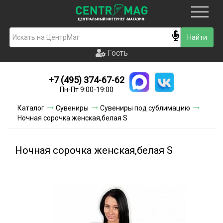
Москва
Гость
Гость
+7 (495) 374-67-62
Новинки
Пн-Пт 9:00-19:00
Условия доставки
Каталог
Сувениры
Сувениры под сублимацию
Ночная сорочка женская,белая S
Условия оплаты
Контакты
Ночная сорочка женская,белая S
Акции и скидки