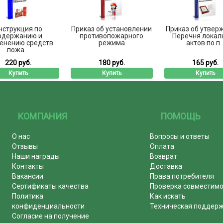
нструкция по
Приказ об установлении
Приказ об утвер
одержанию и
противопожарного
Перечня локал
енению средств
режима
актов по п..
пожа...
220 руб.
180 руб.
165 руб.
Купить
Купить
Купить
КОМПАНИЯ
ПОМОЩЬ
О нас
Вопросы и ответы
Отзывы
Оплата
Наши награды
Возврат
Контакты
Доставка
Вакансии
Права потребителя
Сертификаты качества
Проверка совместим
Политика
Как искать
конфиденциальности
Техническая поддер
Согласие на получение