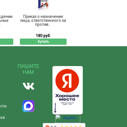
ждении
Приказ о назначении
ьных
лица, ответственного за
.
против...
180 руб.
Купить
ПИШИТЕ
НАМ
ости
жка