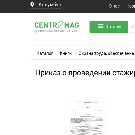
г Колумбус
О нас
Нов
Каталог
ЛЬНЫЙ ИНТЕРНЕТ-МА
ЦЕНТ
Р
А
Г
А
ЗИН
Каталог
Книги
Охрана труда, обеспечение
Приказ о проведении стажи