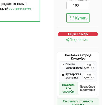
продается только
дписей
соответствует
Купить
Акции и скидки
Поделиться
Доставка в город
Колумбус
Пункты
Нет
📍
самовывоза
данных
Курьерская
Нет
🚚
доставка
данных
Показать
Подробнее
все
о доставке
способы
Рассчитать стоимость
доставки