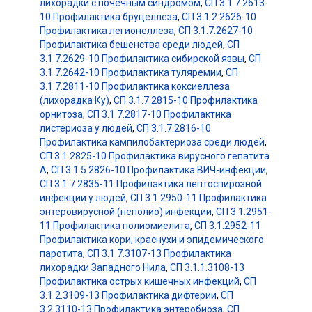
лихорадки с почечным синдромом
,
СП 3.1.7.2613-
10 Профилактика бруцеллеза
,
СП 3.1.2.2626-10
Профилактика легионеллеза
,
СП 3.1.7.2627-10
Профилактика бешенства среди людей
,
СП
3.1.7.2629-10 Профилактика сибирской язвы
,
СП
3.1.7.2642-10 Профилактика туляремии
,
СП
3.1.7.2811-10 Профилактика коксиеллеза
(лихорадка Ку)
,
СП 3.1.7.2815-10 Профилактика
орнитоза
,
СП 3.1.7.2817-10 Профилактика
листериоза у людей
,
СП 3.1.7.2816-10
Профилактика кампилобактериоза среди людей
,
СП 3.1.2825-10 Профилактика вирусного гепатита
A
,
СП 3.1.5.2826-10 Профилактика ВИЧ-инфекции
,
СП 3.1.7.2835-11 Профилактика лептоспирозной
инфекции у людей
,
СП 3.1.2950-11 Профилактика
энтеровирусной (неполио) инфекции
,
СП 3.1.2951-
11 Профилактика полиомиелита
,
СП 3.1.2952-11
Профилактика кори, краснухи и эпидемического
паротита
,
СП 3.1.7.3107-13 Профилактика
лихорадки Западного Нила
,
СП 3.1.1.3108-13
Профилактика острых кишечных инфекций
,
СП
3.1.2.3109-13 Профилактика дифтерии
,
СП
3.2.3110-13 Профилактика энтеробиоза
,
СП