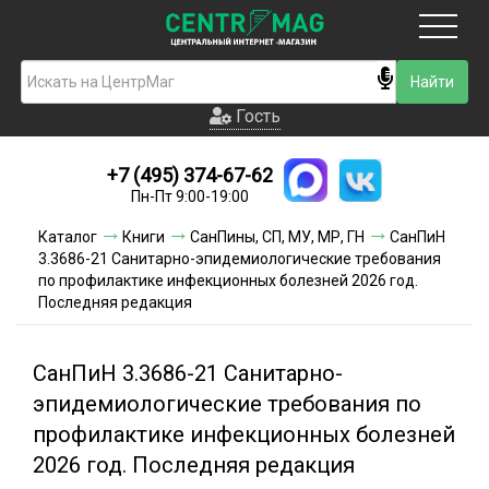
Москва
Гость
Гость
+7 (495) 374-67-62
Новинки
Пн-Пт 9:00-19:00
Условия доставки
Каталог
Книги
СанПины, СП, МУ, МР, ГН
СанПиН
3.3686-21 Санитарно-эпидемиологические требования
Условия оплаты
по профилактике инфекционных болезней 2026 год.
Последняя редакция
Контакты
СанПиН 3.3686-21 Санитарно-
Акции и скидки
эпидемиологические требования по
профилактике инфекционных болезней
2026 год. Последняя редакция