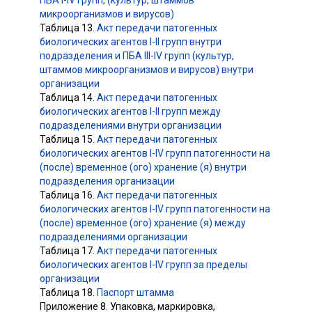
ПБА I-IV групп, (культур, штаммов
микроорганизмов и вирусов)
Таблица 13.
Акт передачи патогенных
биологических агентов I-II групп внутри
подразделения и ПБА III-IV групп (культур,
штаммов микроорганизмов и вирусов) внутри
организации
Таблица 14.
Акт передачи патогенных
биологических агентов I-II групп между
подразделениями внутри организации
Таблица 15.
Акт передачи патогенных
биологических агентов I-IV групп патогенности на
(после) временное (ого) хранение (я) внутри
подразделения организации
Таблица 16.
Акт передачи патогенных
биологических агентов I-IV групп патогенности на
(после) временное (ого) хранение (я) между
подразделениями организации
Таблица 17.
Акт передачи патогенных
биологических агентов I-IV групп за пределы
организации
Таблица 18.
Паспорт штамма
Приложение 8. Упаковка, маркировка,