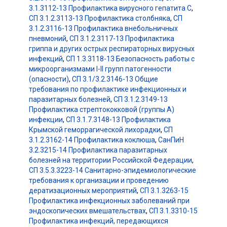
3.1.3112-13 Профилактика вирусного гепатита C
,
СП 3.1.2.3113-13 Профилактика столбняка
,
СП
3.1.2.3116-13 Профилактика внебольничных
пневмоний
,
СП 3.1.2.3117-13 Профилактика
гриппа и других острых респираторных вирусных
инфекций
,
СП 1.3.3118-13 Безопасность работы с
микроорганизмами I-II групп патогенности
(опасности)
,
СП 3.1/3.2.3146-13 Общие
требования по профилактике инфекционных и
паразитарных болезней
,
СП 3.1.2.3149-13
Профилактика стрептококковой (группы А)
инфекции
,
СП 3.1.7.3148-13 Профилактика
Крымской геморрагической лихорадки
,
СП
3.1.2.3162-14 Профилактика коклюша
,
СанПиН
3.2.3215-14 Профилактика паразитарных
болезней на территории Российской Федерации
,
СП 3.5.3.3223-14 Санитарно-эпидемиологические
требования к организации и проведению
дератизационных мероприятий
,
СП 3.1.3263-15
Профилактика инфекционных заболеваний при
эндоскопических вмешательствах
,
СП 3.1.3310-15
Профилактика инфекций, передающихся