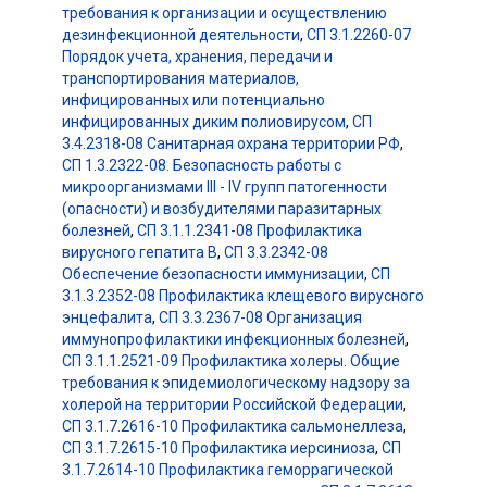
требования к организации и осуществлению
дезинфекционной деятельности
,
СП 3.1.2260-07
Порядок учета, хранения, передачи и
транспортирования материалов,
инфицированных или потенциально
инфицированных диким полиовирусом
,
СП
3.4.2318-08 Санитарная охрана территории РФ
,
СП 1.3.2322-08. Безопасность работы с
микроорганизмами III - IV групп патогенности
(опасности) и возбудителями паразитарных
болезней
,
СП 3.1.1.2341-08 Профилактика
вирусного гепатита В
,
СП 3.3.2342-08
Обеспечение безопасности иммунизации
,
СП
3.1.3.2352-08 Профилактика клещевого вирусного
энцефалита
,
СП 3.3.2367-08 Организация
иммунопрофилактики инфекционных болезней
,
СП 3.1.1.2521-09 Профилактика холеры. Общие
требования к эпидемиологическому надзору за
холерой на территории Российской Федерации
,
СП 3.1.7.2616-10 Профилактика сальмонеллеза
,
СП 3.1.7.2615-10 Профилактика иерсиниоза
,
СП
3.1.7.2614-10 Профилактика геморрагической