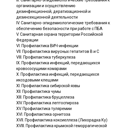
III. Санитарно-эпидемиологические требования к
организации и осуществлению
дезинфекционной, дератизационной и
дезинсекционной деятельности
IV. Санитарно-эпидемиологические требования к
обеспечению безопасности при работе с ПБА
V. Санитарная охрана территории Российской
Федерации
VI. Профилактика ВИЧ-инфекции
VII. Профилактика вирусных гепатитов B и C
VIII. Профилактика туберкулеза
IX. Профилактика инфекций, передающихся
кровососущими комарами
X. Профилактика инфекций, передающихся
иксодовыми клещами
XI. Профилактика сибирской язвы
XII. Профилактика чумы
XIII. Профилактика бруцеллеза
XIV. Профилактика лептоспироза
XV. Профилактика туляремии
XVI. Профилактика орнитоза
XVII. Профилактика коксиеллеза (Лихорадка Ку)
XVIII. Профилактика крымской геморрагической