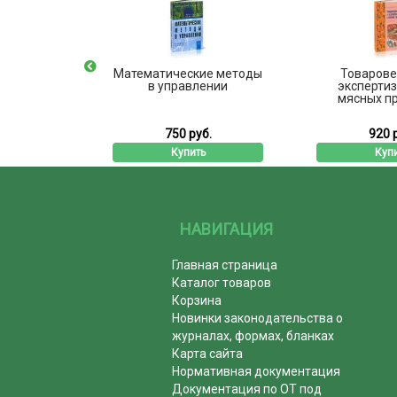
онная
Математические методы
Товарове
ика
в управлении
экспертиз
мясных п
б.
750 руб.
920 
ь
Купить
Куп
НАВИГАЦИЯ
Главная страница
Каталог товаров
Корзина
Новинки законодательства о
журналах, формах, бланках
Карта сайта
Нормативная документация
Документация по ОТ под