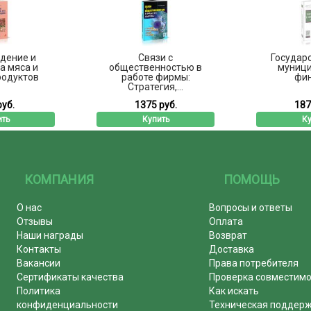
дение и
Связи с
Государ
а мяса и
общественностью в
муниц
родуктов
работе фирмы:
фи
Стратегия,...
руб.
1375 руб.
187
ить
Купить
Ку
КОМПАНИЯ
ПОМОЩЬ
О нас
Вопросы и ответы
Отзывы
Оплата
Наши награды
Возврат
Контакты
Доставка
Вакансии
Права потребителя
Сертификаты качества
Проверка совместим
Политика
Как искать
конфиденциальности
Техническая поддер