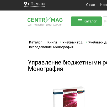
г Помона
О нас
Нов
Каталог
ЛЬНЫЙ ИНТЕРНЕТ-МА
ЦЕНТ
Р
А
Г
А
ЗИН
Каталог
Книги
Учебный год
Учебники д
исследование: Монография
Управление бюджетными ре
Монография