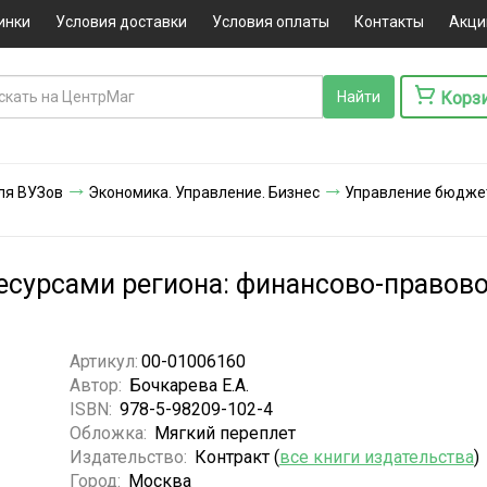
инки
Условия доставки
Условия оплаты
Контакты
Акци
Корз
ля ВУЗов
Экономика. Управление. Бизнес
Управление бюджет
сурсами региона: финансово-правово
Артикул:
00-01006160
Автор:
Бочкарева Е.А.
ISBN:
978-5-98209-102-4
Обложка:
Мягкий переплет
Издательство:
Контракт (
все книги издательства
)
Город:
Москва