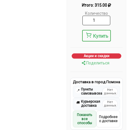
Итого:
315.00
Количество
Купить
Акции и скидки
Поделиться
Доставка в город Помона
Пункты
Нет
📍
самовывоза
данных
Курьерская
Нет
🚚
доставка
данных
Показать
Подробнее
все
о доставке
способы