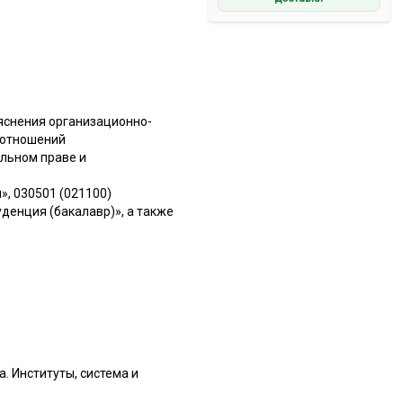
ъяснения организационно-
 отношений
льном праве и
, 030501 (021100)
денция (бакалавр)», а также
. Институты, система и