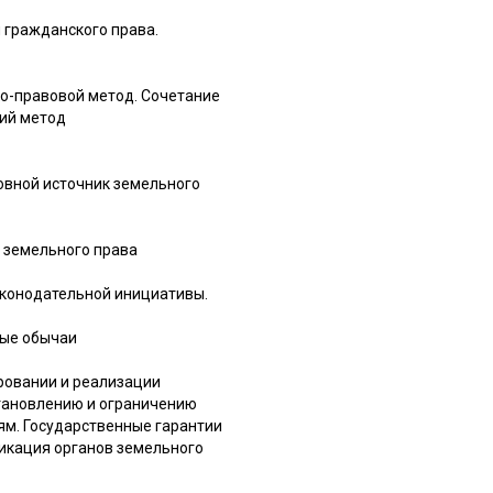
 гражданского права.
о-правовой метод. Сочетание
кий метод
овной источник земельного
и земельного права
аконодательной инициативы.
вые обычаи
ировании и реализации
становлению и ограничению
ям. Государственные гарантии
икация органов земельного