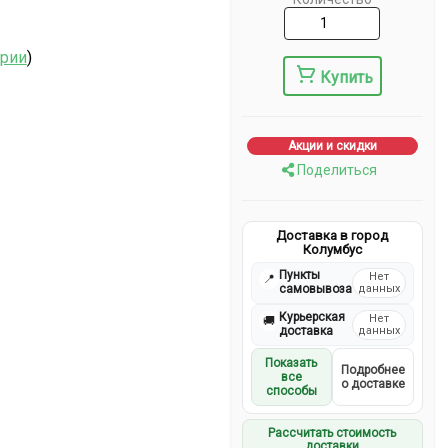
ерии
)
Купить
Акции и скидки
Поделиться
Доставка в город
Колумбус
Пункты
Нет
📍
самовывоза
данных
Курьерская
Нет
🚚
доставка
данных
Показать
Подробнее
все
о доставке
способы
Рассчитать стоимость
доставки