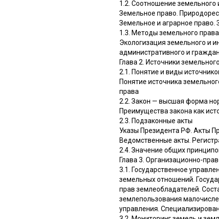
1.2. Соотношение земельного 
Земельное право. Природорес
Земельное и аграрное право.
1.3. Методы земельного права
Экологизация земельного и и
административного и граждан
Глава 2. Источники земельног
2.1. Понятие и виды источник
Понятие источника земельног
права
2.2. Закон — высшая форма но
Преимущества закона как ист
2.3. Подзаконные акты
Указы Президента РФ. Акты П
Ведомственные акты. Регистр
2.4. Значение общих принцип
Глава 3. Организационно-пра
3.1. Государственное управле
земельных отношений. Госуда
прав землеобладателей. Соста
землепользования малочисле
управления. Специализирова
3.2. Мониторинг земель и зем