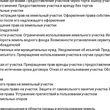
ными органами. Предоставление участков через торги. Выбор учас
го мнения. Предоставление участка в аренду без торгов
ельные участки
истрации прав на земельный участок. Оформление права собствен
ко после его надлежащего оформления
ащение прав на земельные участки
обладателей
сти участков. Ограничения использования земельного участка. Из
борота земель водного фонда. Возможности установления сервит
еобладателей
ственных или муниципальных нужд. Уведомление об изъятий. Пред
 изъятого. Прекращение использования участка в случае существ
каз от участка. Прекращение прав аренды участка с предоставлени
о истечении срока договора. Отказ от использования участка. О
ав
ого права на земельный участок
ющих право на участок. Защита от самовольного занятия участка.
я права. Устранение препятствий в пользовании участком
земельных споров
правонарушения в области охраны и использования земель