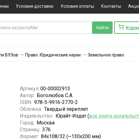
инки
Условия доставки
Условия оплаты
Контакты
Акци
Корз
ля ВУЗов
Право. Юридические науки
Земельное право
Артикул:
00-00002913
Автор:
Боголюбов С.А.
ISBN:
978-5-9916-2770-2
Обложка:
Твердый переплет
Издательство:
Юрайт-Издат (
все книги издательс
Город:
Москва
Страниц:
376
Формат:
84x108/32 (~130х200 мм)