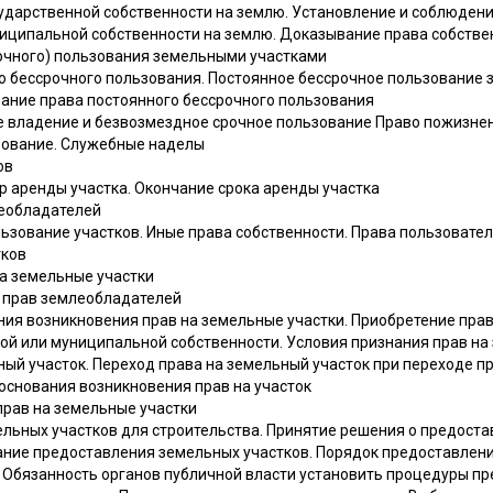
сударственной собственности на землю. Установление и соблюден
иципальной собственности на землю. Доказывание права собствен
рочного) пользования земельными участками
о бессрочного пользования. Постоянное бессрочное пользование
нание права постоянного бессрочного пользования
е владение и безвозмездное срочное пользование Право пожизне
зование. Служебные наделы
ов
р аренды участка. Окончание срока аренды участка
леобладателей
ьзование участков. Иные права собственности. Права пользовател
тков
на земельные участки
я прав землеобладателей
ия возникновения прав на земельные участки. Приобретение прав
ой или муниципальной собственности. Условия признания прав на
ый участок. Переход права на земельный участок при переходе п
основания возникновения прав на участок
прав на земельные участки
льных участков для строительства. Принятие решения о предоста
ание предоставления земельных участков. Порядок предоставления
. Обязанность органов публичной власти установить процедуры пр