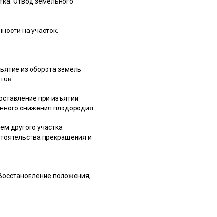
тка. Отвод земельного
ности на участок.
ъятие из оборота земель
утов
оставление при изъятии
енного снижения плодородия
ем другого участка.
бстоятельства прекращения и
 Восстановление положения,