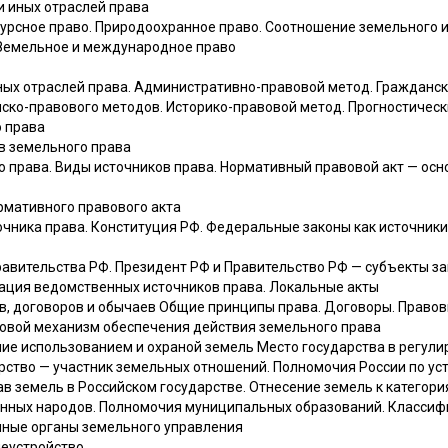
и иных отраслей права
урсное право. Природоохранное право. Соотношение земельного и
 Земельное и международное право
ных отраслей права. Административно-правовой метод. Гражданск
ско-правового методов. Историко-правовой метод. Прогностичес
о права
ов земельного права
о права. Виды источников права. Нормативный правовой акт — осн
рмативного правового акта
очника права. Конституция РФ. Федеральные законы как источник
равительства РФ. Президент РФ и Правительство РФ — субъекты з
ация ведомственных источников права. Локальные акты
ов, договоров и обычаев Общие принципы права. Договоры. Право
вовой механизм обеспечения действия земельного права
ние использованием и охраной земель Место государства в регул
рство — участник земельных отношений. Полномочия России по у
в земель в Российском государстве. Отнесение земель к категори
нных народов. Полномочия муниципальных образований. Классиф
нные органы земельного управления
леустройство