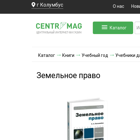
г Колумбус
О нас
Нов
Каталог
ЛЬНЫЙ ИНТЕРНЕТ-МА
ЦЕНТ
Р
А
Г
А
ЗИН
Каталог
Книги
Учебный год
Учебники д
Земельное право