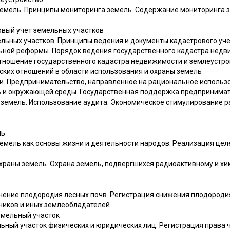
земель. Принципы мониторинга земель. Содержание мониторинга 
овый учет земельных участков
ельных участков. Принципы ведения и документы кадастрового уче
ьной реформы. Порядок ведения государственного кадастра недв
тношение государственного кадастра недвижимости и землеустро
ских отношений в области использования и охраны земель
ли. Предпринимательство, направленное на рациональное использо
 и окружающей среды. Государственная поддержка предпринимат
земель. Использование аудита. Экономическое стимулирование 
ль
земель как основы жизни и деятельности народов. Реализация цел
храны земель. Охрана земель, подвергшихся радиоактивному и хи
нение плодородия лесных почв. Регистрация снижения плодороди
нников и иных землеобладателей
земельный участок
ьный участок физических и юридических лиц. Регистрация права 