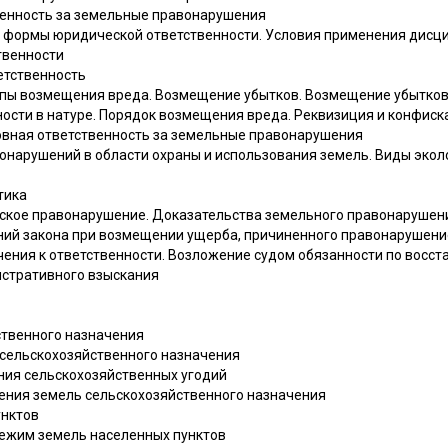
венность за земельные правонарушения
формы юридической ответственности. Условия применения дисци
твенности
етственность
пы возмещения вреда. Возмещение убытков. Возмещение убытков 
ности в натуре. Порядок возмещения вреда. Реквизиция и конфиск
ловная ответственность за земельные правонарушения
нарушений в области охраны и использования земель. Виды эколо
тика
ское правонарушение. Доказательства земельного правонарушени
ний закона при возмещении ущерба, причиненного правонарушени
чения к ответственности. Возложение судом обязанности по восс
истративного взыскания
ственного назначения
ь сельскохозяйственного назначения
ания сельскохозяйственных угодий
ления земель сельскохозяйственного назначения
унктов
 режим земель населенных пунктов