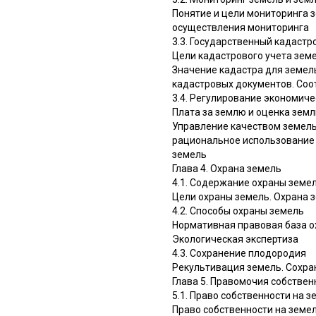
Понятие и цели мониторинга 
осуществления мониторинга
3.3. Государственный кадастр
Цели кадастрового учета зем
Значение кадастра для земел
кадастровых документов. Соо
3.4. Регулирование экономиче
Плата за землю и оценка зем
Управление качеством земель
рациональное использование 
земель
Глава 4. Охрана земель
4.1. Содержание охраны земе
Цели охраны земель. Охрана 
4.2. Способы охраны земель
Нормативная правовая база о
Экологическая экспертиза
4.3. Сохранение плодородия
Рекультивация земель. Сохра
Глава 5. Правомочия собстве
5.1. Право собственности на 
Право собственности на земел