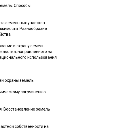
земель. Способы
та земельных участков.
ижимости. Разнообразие
йства
вание и охрану земель.
ельства, направленного на
рационального использования
ей охраны земель
мическому загрязнению.
я. Восстановление земель
частной собственности на