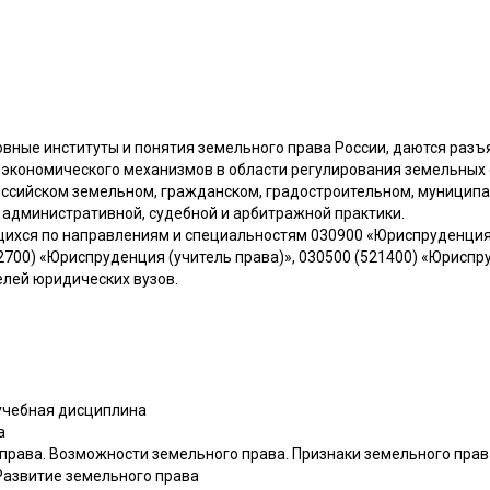
овные институты и понятия земельного права России, даются раз
и экономического механизмов в области регулирования земельных
оссийском земельном, гражданском, градостроительном, муниципа
 административной, судебной и арбитражной практики.
щихся по направлениям и специальностям 030900 «Юриспруденция»
700) «Юриспруденция (учитель права)», 030500 (521400) «Юриспру
елей юридических вузов.
 учебная дисциплина
а
рава. Возможности земельного права. Признаки земельного права
Развитие земельного права