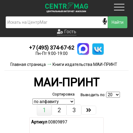
Москва
Гость
Гость
+7 (495) 374-67-62
Новинки
Пн-Пт 9:00-19:00
Условия доставки
Главная страница
Книги издательства МАИ-ПРИНТ
Условия оплаты
МАИ-ПРИНТ
Контакты
Сортировка
Выводить по:
Акции и скидки
1
2
3
Артикул
00809897