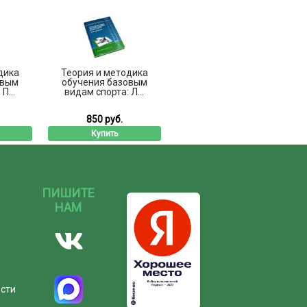
дика
Теория и методика
овым
обучения базовым
П...
видам спорта: Л...
850 руб.
Купить
ПИШИТЕ
НАМ
ости