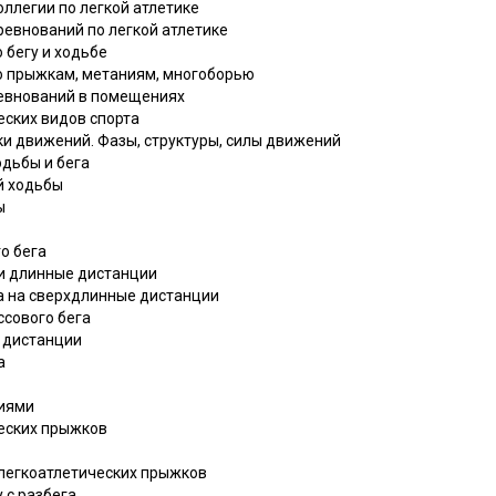
оллегии по легкой атлетике
ревнований по легкой атлетике
 бегу и ходьбе
по прыжкам, метаниям, многоборью
ревнований в помещениях
ческих видов спорта
ки движений. Фазы, структуры, силы движений
одьбы и бега
й ходьбы
ы
о бега
е и длинные дистанции
га на сверхдлинные дистанции
ссового бега
е дистанции
а
виями
ческих прыжков
 легкоатлетических прыжков
у с разбега