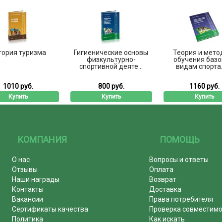
тория туризма
Гигиенические основы
Теория и мето
физкультурно-
обучения баз
спортивной деяте...
видам спорта. 
1010 руб.
800 руб.
1160 руб.
Купить
Купить
Купить
КОМПАНИЯ
ПОМОЩЬ
О нас
Вопросы и ответы
Отзывы
Оплата
Наши награды
Возврат
Контакты
Доставка
Вакансии
Права потребителя
Сертификаты качества
Проверка совместим
Политика
Как искать