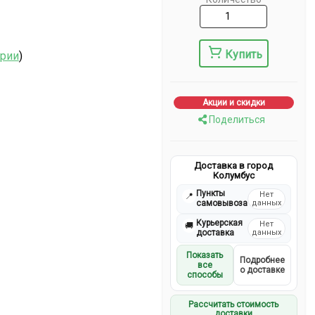
Купить
ерии
)
Акции и скидки
Поделиться
Доставка в город
Колумбус
Пункты
Нет
📍
самовывоза
данных
Курьерская
Нет
🚚
доставка
данных
Показать
Подробнее
все
о доставке
способы
Рассчитать стоимость
доставки