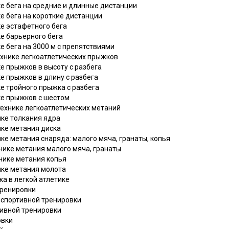
ке бега на средние и длинные дистанции
ке бега на короткие дистанции
ке эстафетного бега
ке барьерного бега
е бега на 3000 м с препятствиями
ехнике легкоатлетических прыжков
ке прыжков в высоту с разбега
ке прыжков в длину с разбега
ке тройного прыжка с разбега
ке прыжков с шестом
технике легкоатлетических метаний
ике толкания ядра
ике метания диска
ике метания снаряда: малого мяча, гранаты, копья
хнике метания малого мяча, гранаты
хнике метания копья
ике метания молота
ка в легкой атлетике
тренировки
ы спортивной тренировки
тивной тренировки
овки