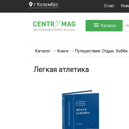
г Колумбус
О нас
Нов
Каталог
ЛЬНЫЙ ИНТЕРНЕТ-МА
ЦЕНТ
Р
А
Г
А
ЗИН
Каталог
Книги
Путешествия. Отдых. Хобби.
Легкая атлетика