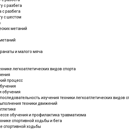
ту с разбега
а с разбега
ту с шестом
а
ческих метаний
 метаний
 гранаты и малого мяча
технике легкоатлетических видов спорта
чения
ский процесс
обучения
чи обучения
и последовательность изучения техники легкоатлетических видов с
 выполнения техники движений
атлетике
оцессе обучения и профилактика травматизма
ехнике спортивной ходьбы и бега
ке спортивной ходьбы