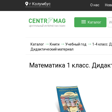
г Колумбус
О нас
Нов
Каталог
ЛЬНЫЙ ИНТЕРНЕТ-МА
ЦЕНТ
Р
А
Г
А
ЗИН
Каталог
Книги
Учебный год
1-4 класс.
Дидактический материал
Математика 1 класс. Дидак