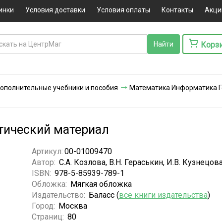
инки
Условия доставки
Условия оплаты
Контакты
Акци
Корз
 Дополнительные учебники и пособия
Математика Информатика 
тический материал
Артикул:
00-01009470
Автор:
С.А. Козлова, В.Н. Гераськин, И.В. Кузнецов
ISBN:
978-5-85939-789-1
Обложка:
Мягкая обложка
Издательство:
Баласс (
все книги издательства
)
Город:
Москва
Страниц:
80