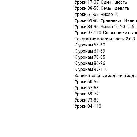
Уроки 17-37. Один - шесть
Уроки 38-50. Семь - девять
Уроки 51-68. Число 10
Уроки 69-83. Уравнения. Вели
Уроки 84-96. Числа 10-20. Та
Уроки 97-110. Сложение и выч
Текстовые задачи Части 2 и 3
К урокам 55-60
К урокам 61-69
К урокам 70-85
К урокам 86-96
К урокам 97-110
Занимательные задачи и зад
Уроки 50-56
Уроки 57-68
Уроки 69-72
Уроки 73-83
Уроки 84-110