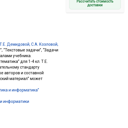
Рассчитать стоимость
доставки
Т.Е. Демидовой, С.А. Козловой,
, “Текстовые задачи”, “Задачи
иалами учебника.
матика” для 1-4 кл. Т.Е.
ательному стандарту
е авторов и составной
ский материал” может
тика и информатика”
ми информатики