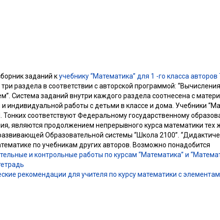
сборник заданий к
учебнику “Математика” для 1 -го класса авторов 
три раздела в соответствии с авторской программой: “Вычисления”
м”. Система заданий внутри каждого раздела соотнесена с матер
и индивидуальной работы с детьми в классе и дома. Учебники “Мате
.П. Тонких соответствуют Федеральному государственному образов
ия, являются продолжением непрерывного курса математики тех ж
развивающей Образовательной системы “Школа 2100”. “Дидактиче
атематике по учебникам других авторов. Возможно понадобится
ятельные и контрольные работы по курсам “Математика” и “Матема
тетрадь
еские рекомендации для учителя по курсу математики с элемента