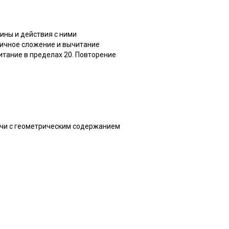
чины и действия с ними
бличное сложение и вычитание
итание в пределах 20. Повторение
ачи с геометрическим содержанием