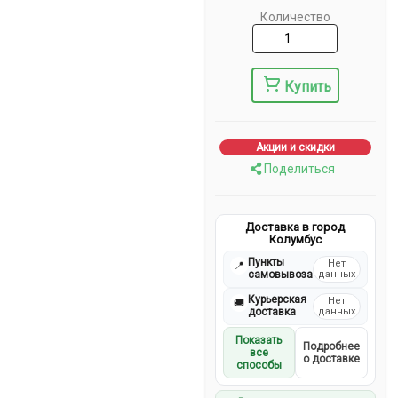
Количество
Купить
Акции и скидки
Поделиться
Доставка в город
Колумбус
Пункты
Нет
📍
самовывоза
данных
Курьерская
Нет
🚚
доставка
данных
Показать
Подробнее
все
о доставке
способы