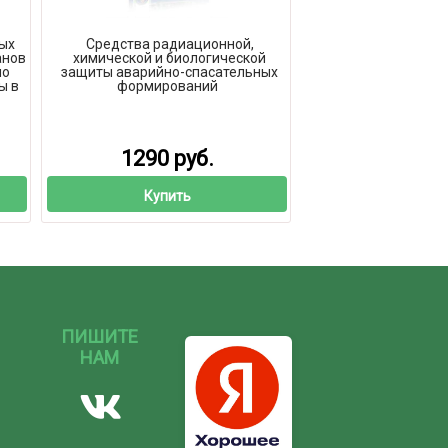
ых
Средства радиационной,
анов
химической и биологической
по
защиты аварийно-спасательных
ы в
формирований
1290 руб.
Купить
ПИШИТЕ
НАМ