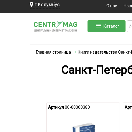
г Колумбус
О нас
Нов
Каталог
ЛЬНЫЙ ИНТЕРНЕТ-МА
ЦЕНТ
Р
А
Г
А
ЗИН
Главная страница
Книги издательства Санкт-
Санкт-Петер
Артикул
00-00000380
Арт