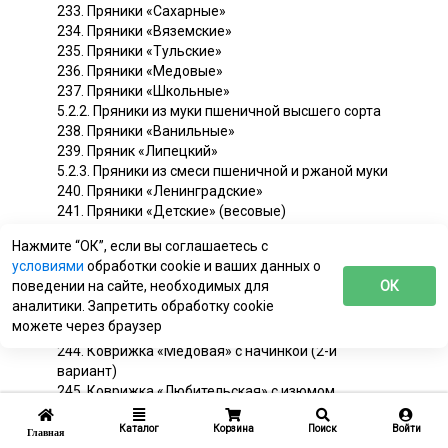
233. Пряники «Сахарные»
234. Пряники «Вяземские»
235. Пряники «Тульские»
236. Пряники «Медовые»
237. Пряники «Школьные»
5.2.2. Пряники из муки пшеничной высшего сорта
238. Пряники «Ванильные»
239. Пряник «Липецкий»
5.2.3. Пряники из смеси пшеничной и ржаной муки
240. Пряники «Ленинградские»
241. Пряники «Детские» (весовые)
5.2.4. Коржики
Нажмите “ОК”, если вы соглашаетесь с
242. Коржики молочные
условиями
обработки cookie и ваших данных о
5.2.5. Коврижки
поведении на сайте, необходимых для
ОК
Коврижки из муки пшеничной I сорта
аналитики. Запретить обработку cookie
243. Коврижка «Медовая» без начинки (1-й
можете через браузер
вариант)
244. Коврижка «Медовая» с начинкой (2-й
вариант)
245. Коврижка «Любительская» с изюмом
246. Коврижка «Особая»
247. Коврижка «Шоколадная с изюмом»
Каталог
Корзина
Поиск
Войти
Главная