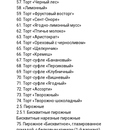
57. Торт «Черный лес»
58. «Лимонный»
59. Торт «Фруктовый восторг»
60. Торт «Сент-Оноре»
61. Торт «Ягодно-лимонный мусс»
62. Торт «Птичье молоко»
63. Торт «Аристократ»
64. Торт «Ореховый с черносливом»
65. Торт «Щелкунчик»
66. Торт «Кремеш»
67. Торт-суфле «Банановый»
68. Торт-суфле «Персиковый»
69. Торт-суфле «Клубничный»
70. Торт-суфле «Вишневый»
71. Торт-суфле «Ягодный»
72. Торт «Ассорти»
73. Торт «Творожный»
74. Торт «Творожно-шоколадный»
2.5. Пирожные
2.5.1. Бисквитные пирожные
Бисквитные нарезные пирожные
75. Пирожное «Бисквитное», глазированное
помадой, с белковым кремом (1-й вариант)