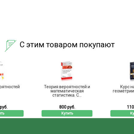
С этим товаром покупают
оятностей
Теория вероятностей и
Курс н
математическая
геометрии
статистика. С...
руб.
800 руб.
110
ить
Купить
Ку