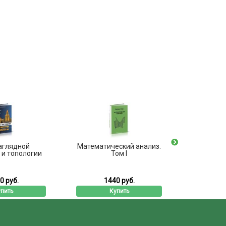
аглядной
Математический анализ.
Исследо
 и топологии
Том I
уп
0 руб.
1440 руб.
4
пить
Купить