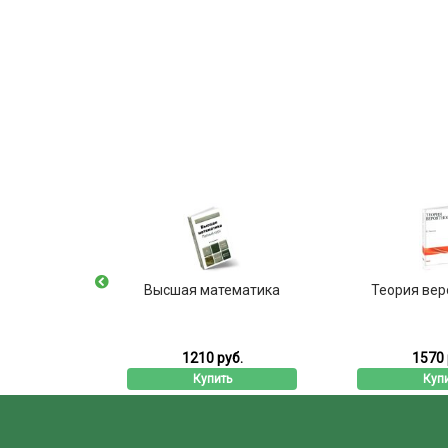
е систем
Высшая математика
Теория вер
ния
б.
1210 руб.
1570 
ь
Купить
Куп