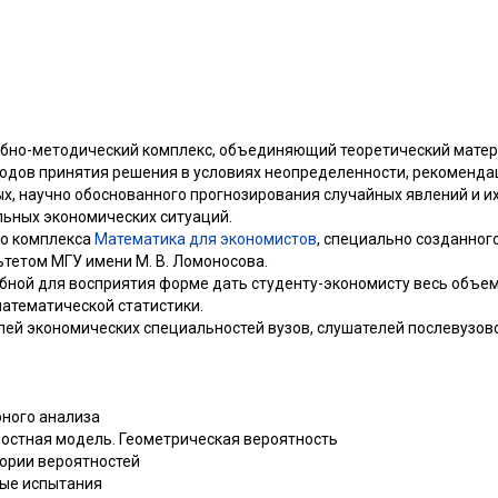
ебно-методический комплекс, объединяющий теоретический матери
тодов принятия решения в условиях неопределенности, рекоменда
х, научно обоснованного прогнозирования случайных явлений и и
ьных экономических ситуаций.
го комплекса
Математика для экономистов
, специально созданног
тетом МГУ имени М. В. Ломоносова.
обной для восприятия форме дать студенту-экономисту весь объе
математической статистики.
лей экономических специальностей вузов, слушателей послевузов
рного анализа
ностная модель. Геометрическая вероятность
еории вероятностей
мые испытания