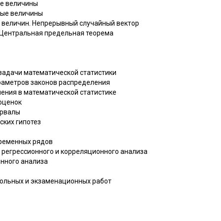
ые величины
ные величины
х величин. Непрерывный случайный вектор
. Центральная предельная теорема
 задачи математической статистики
араметров законов распределения
ления в математической статистике
 оценок
ервалы
ских гипотез
временных рядов
о регрессионного и корреляционного анализа
онного анализа
ольных и экзаменационных работ