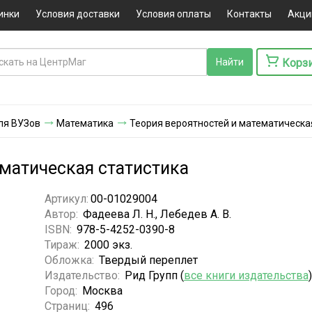
инки
Условия доставки
Условия оплаты
Контакты
Акци
Корз
ля ВУЗов
Математика
Теория вероятностей и математическа
ематическая статистика
Артикул:
00-01029004
Автор:
Фадеева Л. Н., Лебедев А. В.
ISBN:
978-5-4252-0390-8
Тираж:
2000 экз.
Обложка:
Твердый переплет
Издательство:
Рид Групп (
все книги издательства
)
Город:
Москва
Страниц:
496