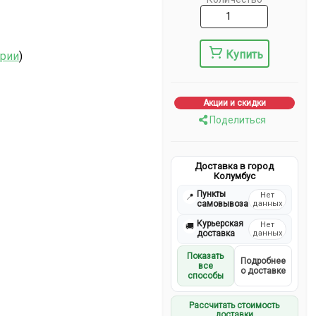
Купить
ерии
)
Акции и скидки
Поделиться
Доставка в город
Колумбус
Пункты
Нет
📍
самовывоза
данных
Курьерская
Нет
🚚
доставка
данных
Показать
Подробнее
все
о доставке
способы
Рассчитать стоимость
доставки