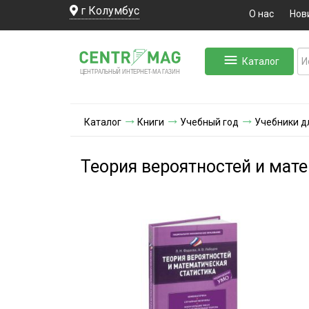
г Колумбус
О нас
Нов
Каталог
ЛЬНЫЙ ИНТЕРНЕТ-МА
ЦЕНТ
Р
А
Г
А
ЗИН
Каталог
Книги
Учебный год
Учебники д
Теория вероятностей и мат