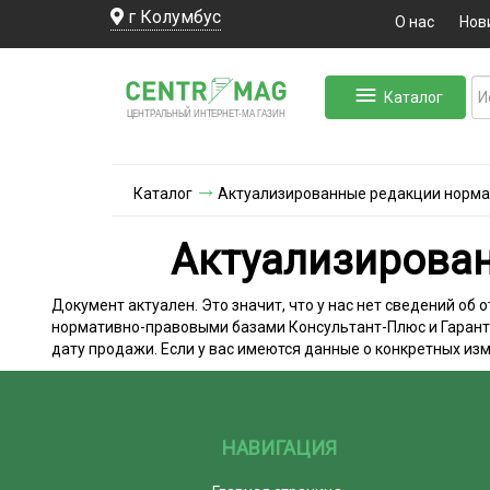
г Колумбус
О нас
Нов
Каталог
ЛЬНЫЙ ИНТЕРНЕТ-МА
ЦЕНТ
Р
А
Г
А
ЗИН
Каталог
Актуализированные редакции норма
Актуализирова
Документ актуален. Это значит, что у нас нет сведений об
нормативно-правовыми базами Консультант-Плюс и Гарант. 
дату продажи. Если у вас имеются данные о конкретных из
НАВИГАЦИЯ