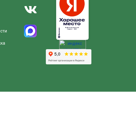
ости
жка