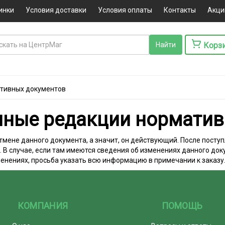
инки
Условия доставки
Условия оплаты
Контакты
Акци
Корз
тивных документов
нные редакции норматив
 отмене данного документа, а значит, он действующий. После пос
В случае, если там имеются сведения об изменениях данного доку
менениях, просьба указать всю информацию в примечании к заказу
КОМПАНИЯ
ПОМОЩЬ